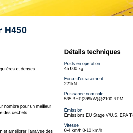
r
H450
Détails techniques​
Poids en opération
45 000 kg
ulières et denses
​Force d'écrasement
221kN​
Puissance nominale
535 BHP(399kW)@2100 RPM
leur nombre pour un meilleur
Émission
e des déchets
Émissions EU Stage V/U.S. EPA Tie
Vitesse
0-4 km/h 0-10 km/h​
on et améliorer l’analyse des